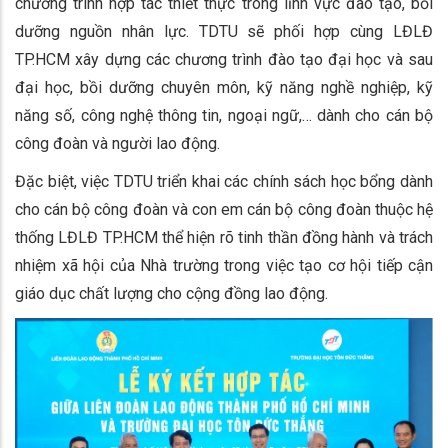
chương trình hợp tác thiết thực trong lĩnh vực đào tạo, bồi
dưỡng nguồn nhân lực. TDTU sẽ phối hợp cùng LĐLĐ
TP.HCM xây dựng các chương trình đào tạo đại học và sau
đại học, bồi dưỡng chuyên môn, kỹ năng nghề nghiệp, kỹ
năng số, công nghệ thông tin, ngoại ngữ,… dành cho cán bộ
công đoàn và người lao động.
Đặc biệt, việc TDTU triển khai các chính sách học bổng dành
cho cán bộ công đoàn và con em cán bộ công đoàn thuộc hệ
thống LĐLĐ TP.HCM thể hiện rõ tinh thần đồng hành và trách
nhiệm xã hội của Nhà trường trong việc tạo cơ hội tiếp cận
giáo dục chất lượng cho cộng đồng lao động.