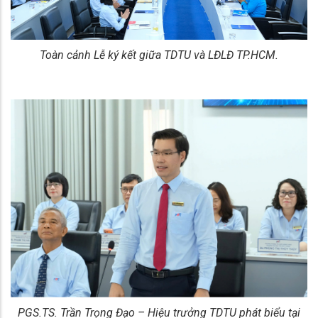
Toàn cảnh Lễ ký kết giữa TDTU và LĐLĐ TP.HCM.
PGS.TS. Trần Trọng Đạo – Hiệu trưởng TDTU phát biểu tại