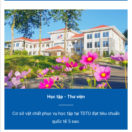
Học tập - Thư viện
Cơ sở vật chất phục vụ học tập tại TDTU đạt tiêu chuẩn
quốc tế 5 sao.