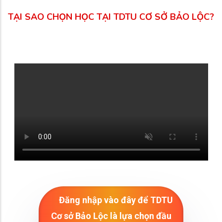
TẠI SAO CHỌN HỌC TẠI TDTU CƠ SỞ BẢO LỘC?
Đăng nhập vào đây để TDTU
Cơ sở Bảo Lộc là lựa chọn đầu