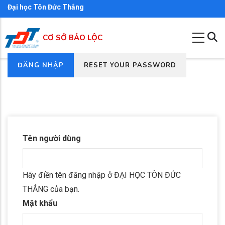
Nhảy
Đại học Tôn Đức Thắng
đến
nội
CƠ SỞ BẢO LỘC
dung
(TAB
ĐĂNG NHẬP
RESET YOUR PASSWORD
Primary
HOẠT
tabs
ĐỘNG)
Tên người dùng
Hãy điền tên đăng nhập ở ĐẠI HỌC TÔN ĐỨC
THẮNG của bạn.
Mật khẩu