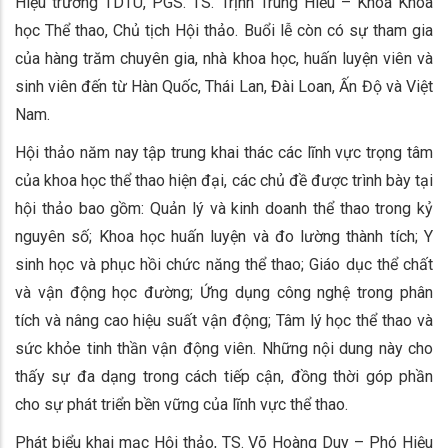
Hiệu trưởng TDTU, PGS. TS. Trịnh Trung Hiếu – Khoa Khoa
học Thể thao, Chủ tịch Hội thảo. Buổi lễ còn có sự tham gia
của hàng trăm chuyên gia, nhà khoa học, huấn luyện viên và
sinh viên đến từ Hàn Quốc, Thái Lan, Đài Loan, Ấn Độ và Việt
Nam.
Hội thảo năm nay tập trung khai thác các lĩnh vực trọng tâm
của khoa học thể thao hiện đại, các chủ đề được trình bày tại
hội thảo bao gồm: Quản lý và kinh doanh thể thao trong kỷ
nguyên số; Khoa học huấn luyện và đo lường thành tích; Y
sinh học và phục hồi chức năng thể thao; Giáo dục thể chất
và vận động học đường; Ứng dụng công nghệ trong phân
tích và nâng cao hiệu suất vận động; Tâm lý học thể thao và
sức khỏe tinh thần vận động viên. Những nội dung này cho
thấy sự đa dạng trong cách tiếp cận, đồng thời góp phần
cho sự phát triển bền vững của lĩnh vực thể thao.
Phát biểu khai mạc Hội thảo, TS. Võ Hoàng Duy – Phó Hiệu