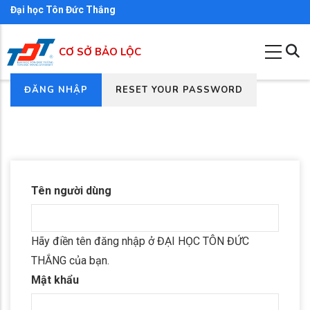
Nhảy
Đại học Tôn Đức Thắng
đến
nội
CƠ SỞ BẢO LỘC
dung
(TAB
ĐĂNG NHẬP
RESET YOUR PASSWORD
Primary
HOẠT
tabs
ĐỘNG)
Tên người dùng
Hãy điền tên đăng nhập ở ĐẠI HỌC TÔN ĐỨC
THẮNG của bạn.
Mật khẩu